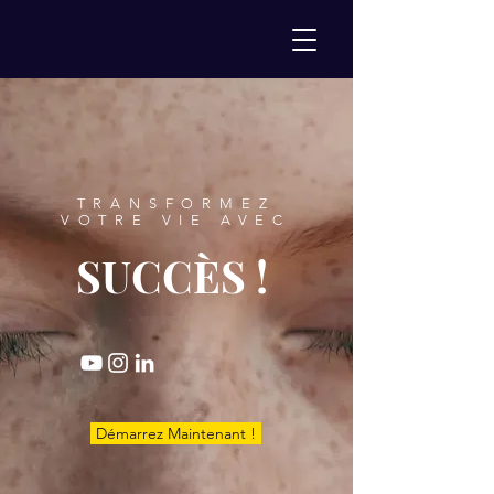
Gold Transformation /
Golden Wisdmom
TRANSFORMEZ
VOTRE VIE AVEC
SUCCÈS !
Démarrez Maintenant !